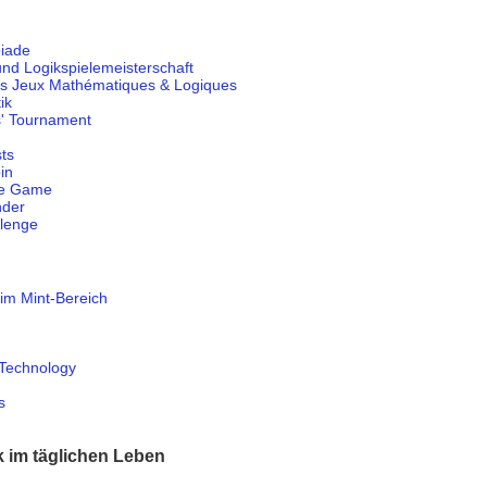
iade
und Logikspielemeisterschaft
es Jeux Mathématiques & Logiques
ik
s' Tournament
sts
in
ve Game
nder
llenge
im Mint-Bereich
 Technology
s
im täglichen Leben