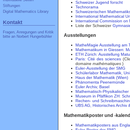
Schweizer Jugend forscht
Stiftungen
Technorama
Schweizerischen Mathematik
Digital Mathematics Library
International Mathematical U
International Commission on 
Kontakt
Liste der Schweizer
Gymnasi
Fragen, Anregungen und Kritik
Ausstellungen
bitte an
Norbert Hungerbühler
MatheMagie Ausstellung am
Mathematikum in Giessen: M
ETH Zürich: Ausstellung Matu
Paris: Cité des sciences
(Cl
domaine
mathématiques
.)
Euler-Ausstellung der SMG
Schülerlabor Mathematik, Uni
Haus der Mathematik (Wien)
Phänomenta Peenemünde
Euler Archiv, Basel
Mathematisch-Physikalischer
Museum in Pfäffikon ZH: Sc
Rechen- und Schreibmaschi
UBS AG, Historisches Archiv
Mathematikposter und -kalen
Mathematikposters aus Engla
Euler-Poster der SMG