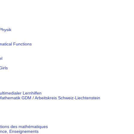
Physik
matical Functions
el
Girls
ltimedialer Lernhilfen
r Mathematik GDM
/
Arbeitskreis Schweiz-Liechtenstein
cations des mathématiques
ance, Enseignements