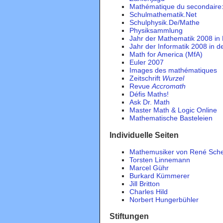
Mathématique du secondaire:
Schulmathematik.Net
Schulphysik.De/Mathe
Physiksammlung
Jahr der Mathematik 2008 in
Jahr der Informatik 2008 in d
Math for America (MfA)
Euler 2007
Images des mathématiques
Zeitschrift
Wurzel
Revue
Accromαth
Défis Maths!
Ask Dr. Math
Master Math & Logic Online
Mathematische Basteleien
Individuelle Seiten
Mathemusiker von René Schel
Torsten Linnemann
Marcel Gühr
Burkard Kümmerer
Jill Britton
Charles Hild
Norbert Hungerbühler
Stiftungen