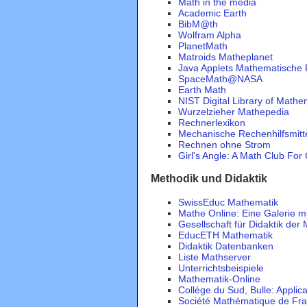
Math in the media
Academic Earth
BibM@th
Wolfram Alpha
PlanetMath
Matroids Matheplanet
Java Applets Mathematische 
SpaceMath@NASA
Earth Math
NIST Digital Library of Mathe
Wurzelzieher Mathepedia
Rechnerlexikon
Mechanische Rechenhilfsmitt
Rechnen ohne Strom
Girl's Angle: A Math Club For 
Methodik und Didaktik
SwissEduc Mathematik
Mathe Online: Eine Galerie mu
Gesellschaft für Didaktik de
EducETH Mathematik
Didaktik Datenbanken
Liste Mathserver
Unterrichtsbeispiele
Mathematik-Online
Collège du Sud, Bulle: Appli
Société Mathématique de Fr