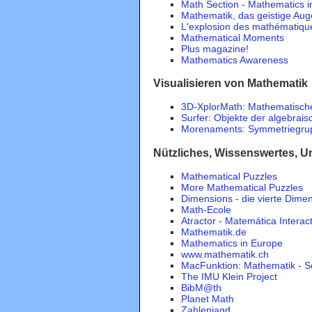
Math Section - Mathematics in
Mathematik, das geistige Aug
L'explosion des mathématiqu
Mathematical Moments
Plus magazine!
Mathematics Awareness
Visualisieren von Mathematik
3D-XplorMath: Mathematische 
Surfer: Objekte der algebrais
Morenaments: Symmetriegrupp
Nützliches, Wissenswertes, U
Mathematical Puzzles
More Mathematical Puzzles
Dimensions - die vierte Dime
Math-Ecole
Atractor - Matemática Interac
Mathematik.de
Mathematics in Europe
www.mathematik.ch
MacFunktion: Mathematik - So
The IMU Klein Project
BibM@th
Planet Math
Zahlenjagd