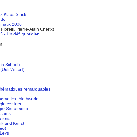
 Klaus Strick
nder
ematik 2008
Fiorelli, Pierre-Alain Cherix)
 - Un défi quotidien
n
in School)
Ueli Wittorf)
thématiques remarquables
hematics: Mathworld
gle centers
eger Sequences
stants
ations
k und Kunst
deo)
 Leys