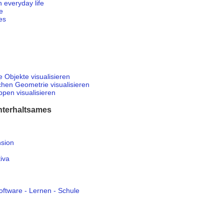
 everyday life
e
es
Objekte visualisieren
chen Geometrie visualisieren
en visualisieren
nterhaltsames
nsion
tiva
ftware - Lernen - Schule