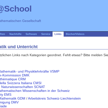
@School
thematischen Gesellschaft
ften
Nachhilfe
Software
Service
Links
Bücher/Videos
ik und Unterricht
ützlichen Links nach Kategorien geordnet. Fehlt etwas? Bitte melden S
Mathematik- und Physiklehrkräfte VSMP
ik-Kommission DMK
thématique CRM
lla Svizzera Italiana CMSI
r Naturwissenschaften SCNAT
Mathematischen Wissenschaften in der Schweiz
ety EMS
r Mathematik GDM
/
Arbeitskreis Schweiz-Liechtenstein
inigung DMV
iade