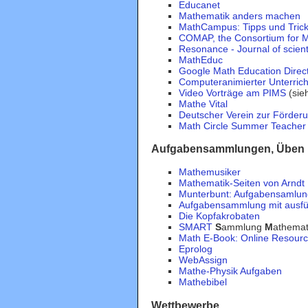
Educanet
Mathematik anders machen
MathCampus: Tipps und Tric
COMAP, the Consortium for Ma
Resonance - Journal of scient
MathEduc
Google Math Education Direc
Computeranimierter Unterrich
Video Vorträge am PIMS
(sie
Mathe Vital
Deutscher Verein zur Förderu
Math Circle Summer Teacher T
Aufgabensammlungen, Üben
Mathemusiker
Mathematik-Seiten von Arndt
Munterbunt: Aufgabensamlun
Aufgabensammlung mit ausfü
Die Kopfakrobaten
SMART
S
ammlung
M
athemat
Math E-Book: Online Resourc
Eprolog
WebAssign
Mathe-Physik Aufgaben
Mathebibel
Wettbewerbe