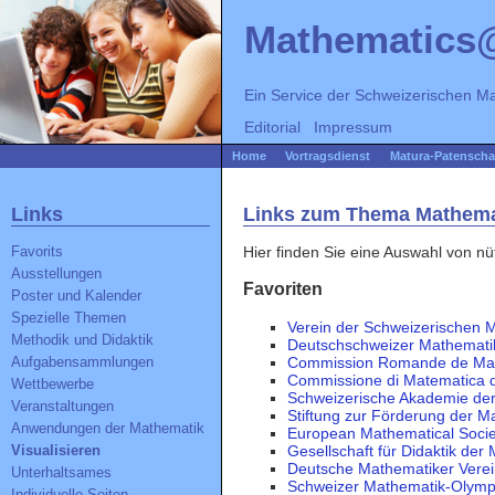
Mathematics
Ein Service der
Schweizerischen Ma
Editorial
Impressum
Home
Vortragsdienst
Matura-Patenscha
Links
Links zum Thema Mathemat
Hier finden Sie eine Auswahl von n
Favorits
Ausstellungen
Favoriten
Poster und Kalender
Spezielle Themen
Verein der Schweizerischen 
Methodik und Didaktik
Deutschschweizer Mathemat
Commission Romande de Ma
Aufgabensammlungen
Commissione di Matematica de
Wettbewerbe
Schweizerische Akademie de
Veranstaltungen
Stiftung zur Förderung der 
Anwendungen der Mathematik
European Mathematical Soci
Gesellschaft für Didaktik de
Visualisieren
Deutsche Mathematiker Vere
Unterhaltsames
Schweizer Mathematik-Olymp
Individuelle Seiten