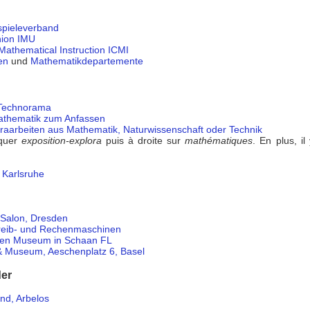
spieleverband
nion IMU
Mathematical Instruction ICMI
en
und
Mathematikdepartemente
 Technorama
athematik zum Anfassen
raarbeiten aus Mathematik, Naturwissenschaft oder Technik
iquer
exposition-explora
puis à droite sur
mathématiques
. En plus, i
 Karlsruhe
 Salon, Dresden
hreib- und Rechenmaschinen
nen Museum in Schaan FL
 & Museum, Aeschenplatz 6, Basel
der
nd, Arbelos