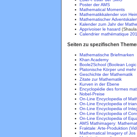
Poster der AMS
Mathematical Moments
Mathematikkalender von Heinz
Mathematischer Adventskale
Kalender zum Jahr der Math
Apprivoiser le hasard
(Shaula 
Calendrier mathématique 2015
Seiten zu spezifischen Theme
Mathematische Briefmarken
Khan Academy
Boole2School (Boolean Logic 
Platonische Körper und mehr (
Geschichte der Mathematik
Zitate zur Mathematik
Kurven in der Ebene
Encyclopédie des formes ma
Nobel-Preise
On-Line Encyclopedia of Mat
On-Line Encyclopedia of trian
On-Line Encyclopedia of Int
On-Line Encyclopedia of Con
On-Line Encyclopedia of Equ
AMS Mathimagery: Mathemati
Fraktale: Arte-Produktion (Vi
Mathematical Imagery of Jos