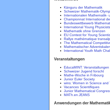
Känguru der Mathematik
Schweizer Mathematik-Olymp
Internationalen Mathematik- 
Championnat International d
Bundeswettbewerb Mathemat
International Young Physicist
Mathematik ohne Grenzen
EU Contest for Young Scienti
Rallye mathématique transalp
The Mathematical Competiti
Mathematischer Adventskale
International Youth Math Cha
Veranstaltungen
EducaMINT: Veranstaltungen 
Schweizer Jugend forscht
Mathe-Woche in Fribourg
Junior Euler Society
wins: Women in Science and
Vacances Scientifiques
Junior Mathematical Congres
MATh.en.JEANS
Anwendungen der Mathematik 